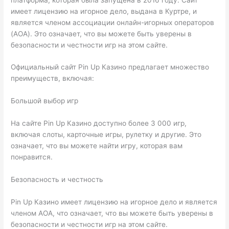
имеет лицензию на игорное дело, выдана в Куртре, и
является членом ассоциации онлайн-игорных операторов
(AOA). Это означает, что вы можете быть уверены в
безопасности и честности игр на этом сайте.
Официальный сайт Pin Up Казино предлагает множество
преимуществ, включая:
Большой выбор игр
На сайте Pin Up Казино доступно более 3 000 игр,
включая слоты, карточные игры, рулетку и другие. Это
означает, что вы можете найти игру, которая вам
понравится.
Безопасность и честность
Pin Up Казино имеет лицензию на игорное дело и является
членом AOA, что означает, что вы можете быть уверены в
безопасности и честности игр на этом сайте.