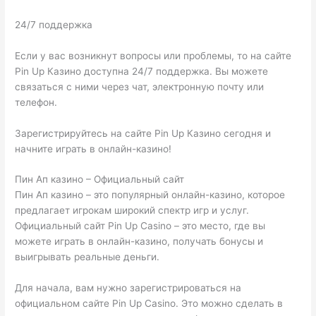
24/7 поддержка
Если у вас возникнут вопросы или проблемы, то на сайте
Pin Up Казино доступна 24/7 поддержка. Вы можете
связаться с ними через чат, электронную почту или
телефон.
Зарегистрируйтесь на сайте Pin Up Казино сегодня и
начните играть в онлайн-казино!
Пин Ап казино – Официальный сайт
Пин Ап казино – это популярный онлайн-казино, которое
предлагает игрокам широкий спектр игр и услуг.
Официальный сайт Pin Up Casino – это место, где вы
можете играть в онлайн-казино, получать бонусы и
выигрывать реальные деньги.
Для начала, вам нужно зарегистрироваться на
официальном сайте Pin Up Casino. Это можно сделать в