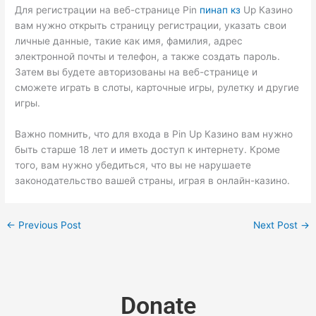
Для регистрации на веб-странице Pin
пинап кз
Up Казино
вам нужно открыть страницу регистрации, указать свои
личные данные, такие как имя, фамилия, адрес
электронной почты и телефон, а также создать пароль.
Затем вы будете авторизованы на веб-странице и
сможете играть в слоты, карточные игры, рулетку и другие
игры.
Важно помнить, что для входа в Pin Up Казино вам нужно
быть старше 18 лет и иметь доступ к интернету. Кроме
того, вам нужно убедиться, что вы не нарушаете
законодательство вашей страны, играя в онлайн-казино.
←
Previous Post
Next Post
→
Donate