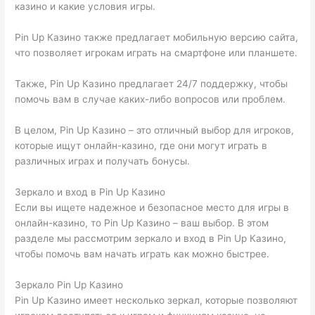
казино и какие условия игры.
Pin Up Казино также предлагает мобильную версию сайта,
что позволяет игрокам играть на смартфоне или планшете.
Также, Pin Up Казино предлагает 24/7 поддержку, чтобы
помочь вам в случае каких-либо вопросов или проблем.
В целом, Pin Up Казино – это отличный выбор для игроков,
которые ищут онлайн-казино, где они могут играть в
различных играх и получать бонусы.
Зеркало и вход в Pin Up Казино
Если вы ищете надежное и безопасное место для игры в
онлайн-казино, то Pin Up Казино – ваш выбор. В этом
разделе мы рассмотрим зеркало и вход в Pin Up Казино,
чтобы помочь вам начать играть как можно быстрее.
Зеркало Pin Up Казино
Pin Up Казино имеет несколько зеркал, которые позволяют