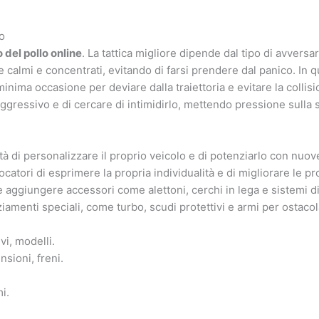
o
 del pollo online
. La tattica migliore dipende dal tipo di avversa
almi e concentrati, evitando di farsi prendere dal panico. In qu
 minima occasione per deviare dalla traiettoria e evitare la coll
aggressivo e di cercare di intimidirlo, mettendo pressione sulla 
lità di personalizzare il proprio veicolo e di potenziarlo con nuo
iocatori di esprimere la propria individualità e di migliorare le 
ure aggiungere accessori come alettoni, cerchi in lega e sistemi 
iamenti speciali, come turbo, scudi protettivi e armi per ostacol
vi, modelli.
sioni, freni.
i.