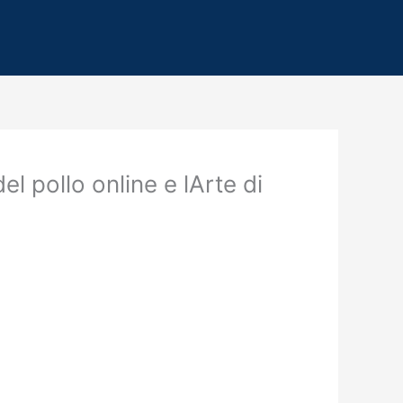
el pollo online e lArte di