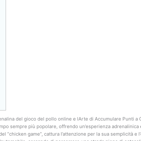
renalina del gioco del pollo online e lArte di Accumulare Punti a
po sempre più popolare, offrendo un’esperienza adrenalinica e d
el “chicken game”, cattura l’attenzione per la sua semplicità e l