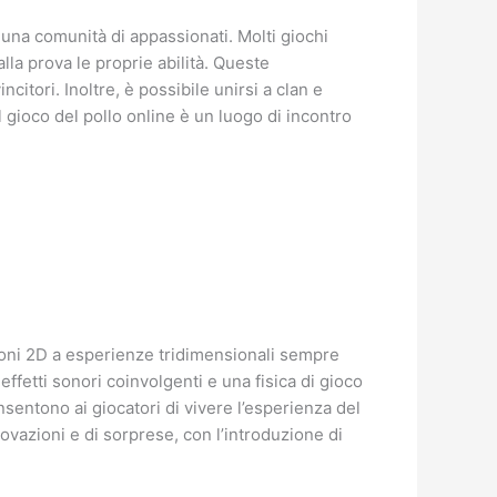
una comunità di appassionati. Molti giochi
alla prova le proprie abilità. Queste
itori. Inoltre, è possibile unirsi a clan e
 gioco del pollo online è un luogo di incontro
ioni 2D a esperienze tridimensionali sempre
effetti sonori coinvolgenti e una fisica di gioco
nsentono ai giocatori di vivere l’esperienza del
ovazioni e di sorprese, con l’introduzione di