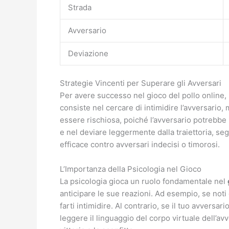
Strada
Avversario
Deviazione
Strategie Vincenti per Superare gli Avversari
Per avere successo nel gioco del pollo online, 
consiste nel cercare di intimidire l’avversario
essere rischiosa, poiché l’avversario potrebbe r
e nel deviare leggermente dalla traiettoria, se
efficace contro avversari indecisi o timorosi.
L’Importanza della Psicologia nel Gioco
La psicologia gioca un ruolo fondamentale nel
anticipare le sue reazioni. Ad esempio, se noti 
farti intimidire. Al contrario, se il tuo avversa
leggere il linguaggio del corpo virtuale dell’avv