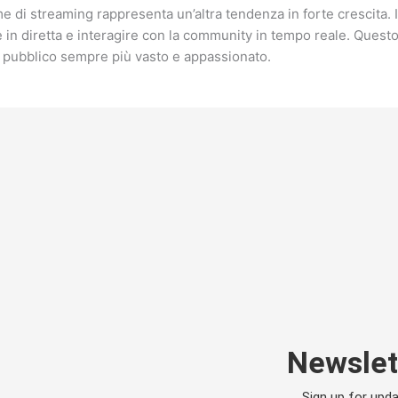
me di streaming rappresenta un’altra tendenza in forte crescita. 
e in diretta e interagire con la community in tempo reale. Quest
n pubblico sempre più vasto e appassionato.
Newslet
Sign up for upda