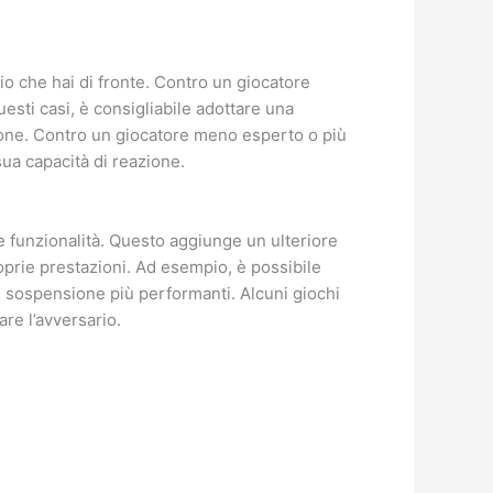
rio che hai di fronte. Contro un giocatore
esti casi, è consigliabile adottare una
isione. Contro un giocatore meno esperto o più
sua capacità di reazione.
ve funzionalità. Questo aggiunge un ulteriore
proprie prestazioni. Ad esempio, è possibile
di sospensione più performanti. Alcuni giochi
are l’avversario.