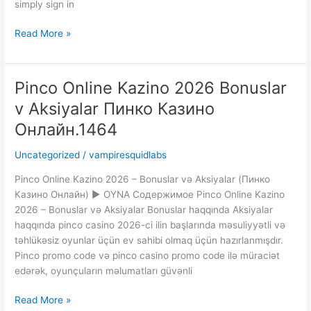
simply sign in
Read More »
Pinco Online Kazino 2026 Bonuslar
Pinco
Online
v Aksiyalar Пинко Казино
Kazino
Онлайн.1464
2026
Bonuslar
Uncategorized
/
vampiresquidlabs
v
Aksiyalar
Pinco Online Kazino 2026 – Bonuslar və Aksiyalar (Пинко
Пинко
Казино Онлайн) ▶️ OYNA Содержимое Pinco Online Kazino
Казино
2026 – Bonuslar və Aksiyalar Bonuslar haqqında Aksiyalar
Онлайн.1464
haqqında pinco casino 2026-ci ilin başlarında məsuliyyətli və
təhlükəsiz oyunlar üçün ev sahibi olmaq üçün hazırlanmışdır.
Pinco promo code və pinco casino promo code ilə müraciət
edərək, oyunçuların məlumatları güvənli
Read More »