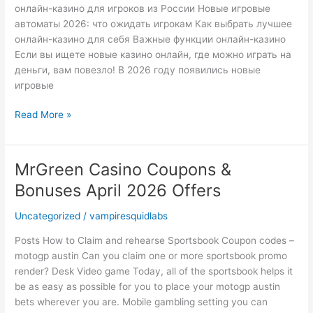
автоматами.2820
онлайн-казино для игроков из России Новые игровые
автоматы 2026: что ожидать игрокам Как выбрать лучшее
онлайн-казино для себя Важные функции онлайн-казино
Если вы ищете новые казино онлайн, где можно играть на
деньги, вам повезло! В 2026 году появились новые
игровые
Read More »
MrGreen Casino Coupons &
MrGreen
Casino
Bonuses April 2026 Offers
Coupons
&
Uncategorized
/
vampiresquidlabs
Bonuses
Posts How to Claim and rehearse Sportsbook Coupon codes –
April
motogp austin Can you claim one or more sportsbook promo
2026
render? Desk Video game Today, all of the sportsbook helps it
Offers
be as easy as possible for you to place your motogp austin
bets wherever you are. Mobile gambling setting you can