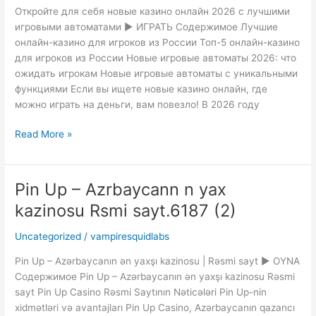
лучшими
Откройте для себя новые казино онлайн 2026 с лучшими
игровыми
игровыми автоматами ▶️ ИГРАТЬ Содержимое Лучшие
автоматами.5127
онлайн-казино для игроков из России Топ-5 онлайн-казино
для игроков из России Новые игровые автоматы 2026: что
ожидать игрокам Новые игровые автоматы с уникальными
функциями Если вы ищете новые казино онлайн, где
можно играть на деньги, вам повезло! В 2026 году
Read More »
Pin Up – Azrbaycann n yax
Pin
Up
kazinosu Rsmi sayt.6187 (2)
–
Azrbaycann
Uncategorized
/
vampiresquidlabs
n
Pin Up – Azərbaycanın ən yaxşı kazinosu | Rəsmi sayt ▶️ OYNA
yax
Содержимое Pin Up – Azərbaycanın ən yaxşı kazinosu Rəsmi
kazinosu
sayt Pin Up Casino Rəsmi Saytının Nəticələri Pin Up-nin
Rsmi
xidmətləri və avantajları Pin Up Casino, Azərbaycanın qazancı
sayt.6187