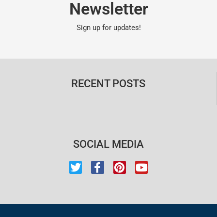
Newsletter
Sign up for updates!
RECENT POSTS
SOCIAL MEDIA
T
F
P
Y
w
a
i
o
i
c
n
u
t
e
t
t
t
b
e
u