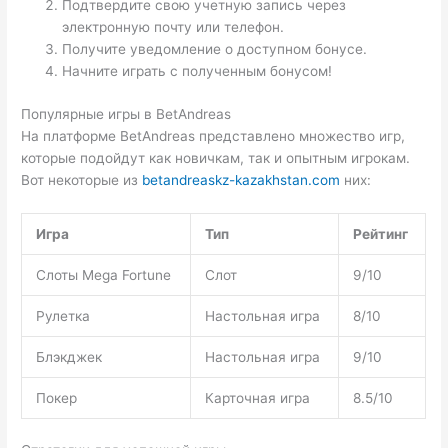
Подтвердите свою учетную запись через
электронную почту или телефон.
Получите уведомление о доступном бонусе.
Начните играть с полученным бонусом!
Популярные игры в BetAndreas
На платформе BetAndreas представлено множество игр,
которые подойдут как новичкам, так и опытным игрокам.
Вот некоторые из
betandreaskz-kazakhstan.com
них:
Игра
Тип
Рейтинг
Слоты Mega Fortune
Слот
9/10
Рулетка
Настольная игра
8/10
Блэкджек
Настольная игра
9/10
Покер
Карточная игра
8.5/10