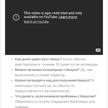
Как долго действует бонус?
Бонус обычно
действителен в течение 30 дней после активации.
Можно ли вывести выигрыш с бонуса?
Да, при
выполнении условий wagering.
Нужно ли вводить код для получения бонуса?
В
некоторых случаях да, но обычно он
предоставляется автоматически.
Что делать, если возникли проблемы с бонусом?
Обратитесь в службу поддержки BetAndreas для
помощи.