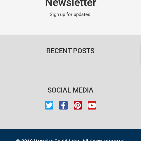
Newsletter
Sign up for updates!
RECENT POSTS
SOCIAL MEDIA
T
F
P
Y
w
a
i
o
i
c
n
u
t
e
t
t
t
b
e
u
e
o
r
b