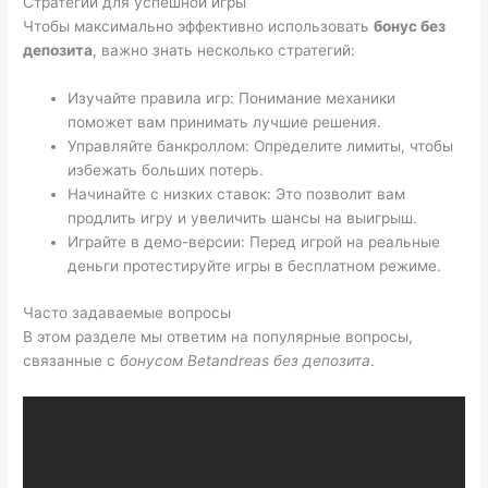
Стратегии для успешной игры
Чтобы максимально эффективно использовать
бонус без
депозита
, важно знать несколько стратегий:
Изучайте правила игр: Понимание механики
поможет вам принимать лучшие решения.
Управляйте банкроллом: Определите лимиты, чтобы
избежать больших потерь.
Начинайте с низких ставок: Это позволит вам
продлить игру и увеличить шансы на выигрыш.
Играйте в демо-версии: Перед игрой на реальные
деньги протестируйте игры в бесплатном режиме.
Часто задаваемые вопросы
В этом разделе мы ответим на популярные вопросы,
связанные с
бонусом Betandreas без депозита
.