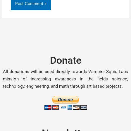
Donate
All donations will be used directly towards Vampire Squid Labs
mission of increasing awareness in the fields science,
technology, engineering, and math through art based projects.