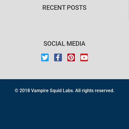
RECENT POSTS
SOCIAL MEDIA
T
F
P
Y
w
a
i
o
i
c
n
u
t
e
t
t
t
b
e
u
e
o
r
b
© 2018 Vampire Squid Labs. All rights reserved.
r
o
e
e
k
s
-
t
f