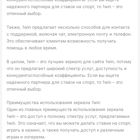
надежного партнера для ставок на спорт, то 1win – это
отличный выбор.
Также, 1win предлагает несколько способов для контакта
с поддержкой, включая чат, электронную почту и телефон.
Это обеспечивает клиентам возможность получать
помощь в любое время.
В целом, 1win – это лучшее зеркало для сайта 1win, потому
что он предлагает широкий спектр услуг, доступность и
конкурентоспособные коэффициенты. Если вы ищете
надежного партнера для ставок на спорт, то 1win – это
отличный выбор.
Преимущества использования зеркала 1win
Один из главных преимуществ использования зеркала
1win – это доступ к полному спектру услуг, предлагаемых
1win. Это означает, что вы можете делать ставки на спорт,
играть в казино, а также получать доступ к различным
играм и лотереям.