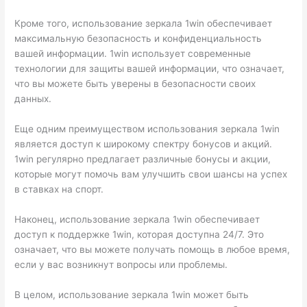
Кроме того, использование зеркала 1win обеспечивает
максимальную безопасность и конфиденциальность
вашей информации. 1win использует современные
технологии для защиты вашей информации, что означает,
что вы можете быть уверены в безопасности своих
данных.
Еще одним преимуществом использования зеркала 1win
является доступ к широкому спектру бонусов и акций.
1win регулярно предлагает различные бонусы и акции,
которые могут помочь вам улучшить свои шансы на успех
в ставках на спорт.
Наконец, использование зеркала 1win обеспечивает
доступ к поддержке 1win, которая доступна 24/7. Это
означает, что вы можете получать помощь в любое время,
если у вас возникнут вопросы или проблемы.
В целом, использование зеркала 1win может быть