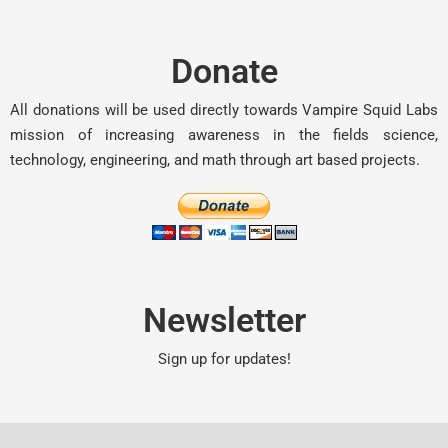
Donate
All donations will be used directly towards Vampire Squid Labs
mission of increasing awareness in the fields science,
technology, engineering, and math through art based projects.
Newsletter
Sign up for updates!