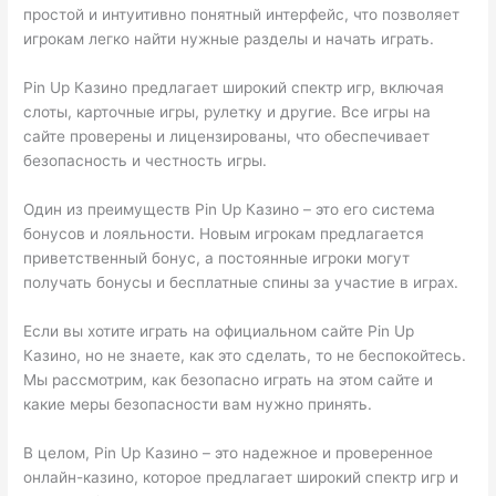
простой и интуитивно понятный интерфейс, что позволяет
игрокам легко найти нужные разделы и начать играть.
Pin Up Казино предлагает широкий спектр игр, включая
слоты, карточные игры, рулетку и другие. Все игры на
сайте проверены и лицензированы, что обеспечивает
безопасность и честность игры.
Один из преимуществ Pin Up Казино – это его система
бонусов и лояльности. Новым игрокам предлагается
приветственный бонус, а постоянные игроки могут
получать бонусы и бесплатные спины за участие в играх.
Если вы хотите играть на официальном сайте Pin Up
Казино, но не знаете, как это сделать, то не беспокойтесь.
Мы рассмотрим, как безопасно играть на этом сайте и
какие меры безопасности вам нужно принять.
В целом, Pin Up Казино – это надежное и проверенное
онлайн-казино, которое предлагает широкий спектр игр и