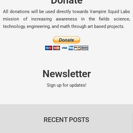
All donations will be used directly towards Vampire Squid Labs
mission of increasing awareness in the fields science,
technology, engineering, and math through art based projects.
Newsletter
Sign up for updates!
RECENT POSTS