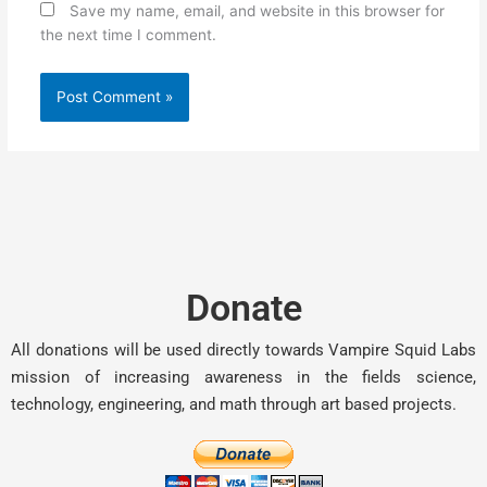
Save my name, email, and website in this browser for
the next time I comment.
Donate
All donations will be used directly towards Vampire Squid Labs
mission of increasing awareness in the fields science,
technology, engineering, and math through art based projects.