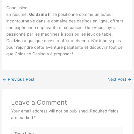
Conclusion
En résumé,
Goldzino fr
se positionne comme un acteur
incontournable dans le domaine des casinos en ligne, offrant
une expérience captivante et sécurisée. Que vous soyez
passionné par les machines à sous ou les jeux de table,
Goldzino a quelque chose à offrir à chacun. N’attendez plus
pour rejoindre cette aventure palpitante et découvrir tout ce
que Goldzino Casino a à proposer !
←
Previous Post
Next Post
→
Leave a Comment
Your email address will not be published.
Required fields
are marked
*
Type