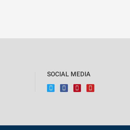
SOCIAL MEDIA
T
F
P
Y
w
a
i
o
i
c
n
u
t
e
t
t
t
b
e
u
e
o
r
b
r
o
e
e