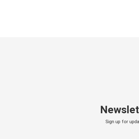
Newslet
Sign up for upda